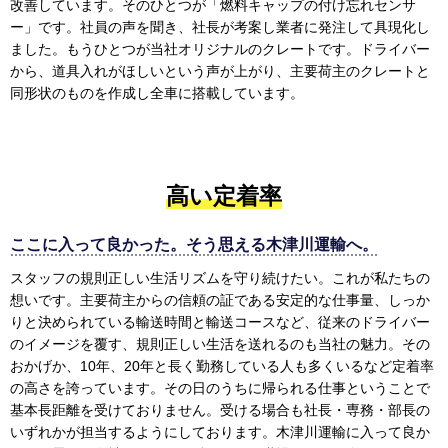
改善しています。そのひとつが「燃料キャップの付け忘れセンサ
ー」です。社員の声を聞き、社長が考案し業者に発注して具現化し
ました。もうひとつが当社オリジナルのクレートです。ドライバー
から、道具入れがほしいという声が上がり、主要荷主のクレートと
同形状のものを作成し全車に搭載しています。
高い定着率
ここに入って良かった。そう思える木津川運輸へ。
スタッフの規則正しい生活リズムを守り続けたい。これが私たちの
想いです。主要荷主からの信頼の証である安定的な仕事量、しっか
りと決められている輸送時間と輸送コースなど、従来のドライバー
のイメージを覆す、規則正しい生活を送れるのも当社の魅力。その
おかげか、10年、20年と長く勤務している人も多くいるなど定着率
の高さを誇っています。その日のうちに帰られる仕事ということで
基本長距離を受けておりません。受ける場合も社長・専務・部長の
いずれかが担当するようにしております。木津川運輸に入って良か