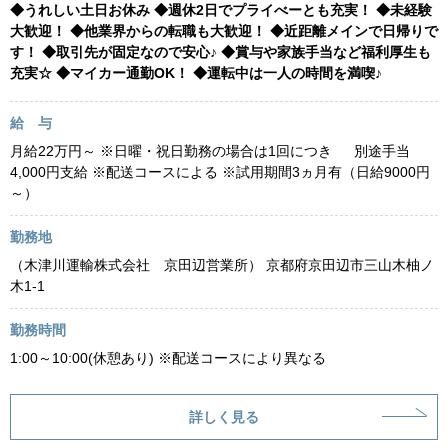
◆うれしい土日お休み ◆週休2日でプライべーとも充実！ ◆未経験
大歓迎！ ◆他業界からの転職も大歓迎！ ◆近距離メインで日帰りで
す！ ◆取引先が固定なので安心♪ ◆賞与や家族手当など福利厚生も
充実☆ ◆マイカー通勤OK！ ◆運転中は一人の時間を満喫♪
給 与
月給22万円～ ※日曜・祝日勤務の場合は1回につき 別途手当
4,000円支給 ※配送コースによる ※試用期間3ヵ月有（日給9000円
～）
勤務地
（木津川運輸株式会社 京田辺営業所） 京都府京田辺市三山木柚ノ
木1-1
勤務時間
1:00～10:00(休憩あり) ※配送コースにより異なる
詳しく見る