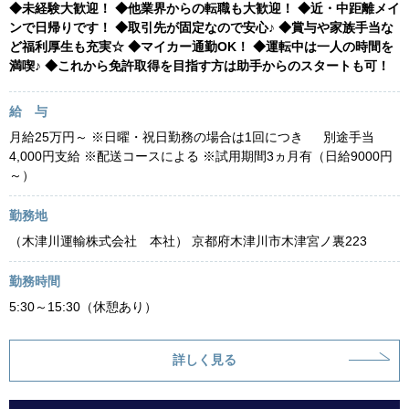
◆未経験大歓迎！ ◆他業界からの転職も大歓迎！ ◆近・中距離メイ
ンで日帰りです！ ◆取引先が固定なので安心♪ ◆賞与や家族手当な
ど福利厚生も充実☆ ◆マイカー通勤OK！ ◆運転中は一人の時間を
満喫♪ ◆これから免許取得を目指す方は助手からのスタートも可！
給 与
月給25万円～ ※日曜・祝日勤務の場合は1回につき 別途手当
4,000円支給 ※配送コースによる ※試用期間3ヵ月有（日給9000円
～）
勤務地
（木津川運輸株式会社 本社） 京都府木津川市木津宮ノ裏223
勤務時間
5:30～15:30（休憩あり）
詳しく見る