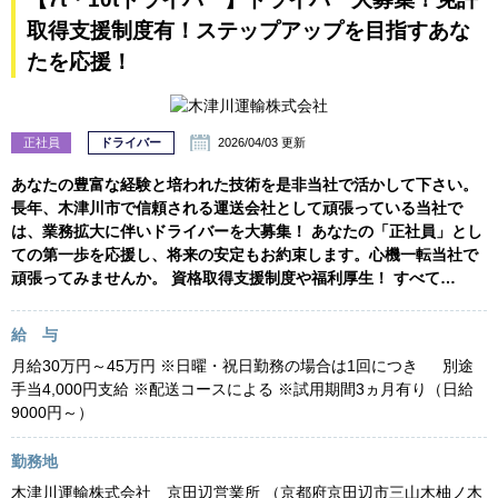
取得支援制度有！ステップアップを目指すあな
たを応援！
正社員
ドライバー
2026/04/03 更新
あなたの豊富な経験と培われた技術を是非当社で活かして下さい。
長年、木津川市で信頼される運送会社として頑張っている当社で
は、業務拡大に伴いドライバーを大募集！ あなたの「正社員」とし
ての第一歩を応援し、将来の安定もお約束します。心機一転当社で
頑張ってみませんか。 資格取得支援制度や福利厚生！ すべて…
給 与
月給30万円～45万円 ※日曜・祝日勤務の場合は1回につき 別途
手当4,000円支給 ※配送コースによる ※試用期間3ヵ月有り（日給
9000円～）
勤務地
木津川運輸株式会社 京田辺営業所 （京都府京田辺市三山木柚ノ木