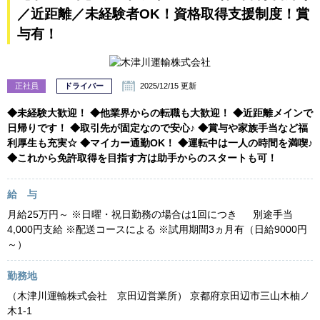
／近距離／未経験者OK！資格取得支援制度！賞
与有！
正社員
ドライバー
2025/12/15 更新
◆未経験大歓迎！ ◆他業界からの転職も大歓迎！ ◆近距離メインで
日帰りです！ ◆取引先が固定なので安心♪ ◆賞与や家族手当など福
利厚生も充実☆ ◆マイカー通勤OK！ ◆運転中は一人の時間を満喫♪
◆これから免許取得を目指す方は助手からのスタートも可！
給 与
月給25万円～ ※日曜・祝日勤務の場合は1回につき 別途手当
4,000円支給 ※配送コースによる ※試用期間3ヵ月有（日給9000円
～）
勤務地
（木津川運輸株式会社 京田辺営業所） 京都府京田辺市三山木柚ノ
木1-1