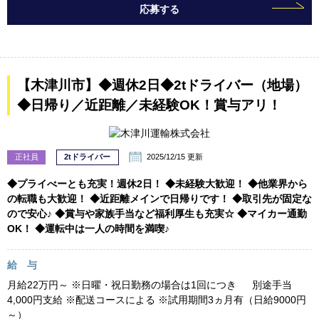
応募する
【木津川市】◆週休2日◆2tドライバー（地場）
◆日帰り／近距離／未経験OK！賞与アリ！
正社員
2tドライバー
2025/12/15 更新
◆プライべーとも充実！週休2日！ ◆未経験大歓迎！ ◆他業界から
の転職も大歓迎！ ◆近距離メインで日帰りです！ ◆取引先が固定な
ので安心♪ ◆賞与や家族手当など福利厚生も充実☆ ◆マイカー通勤
OK！ ◆運転中は一人の時間を満喫♪
給 与
月給22万円～ ※日曜・祝日勤務の場合は1回につき 別途手当
4,000円支給 ※配送コースによる ※試用期間3ヵ月有（日給9000円
～）