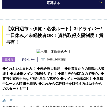
応募する
【京田辺市～伊賀・名張ルート】3tドライバー/
土日休み／未経験者OK！資格取得支援制度！賞
与有！
正社員
ドライバー
2025/12/15 更新
◆うれしい土日休み！ ◆未経験大歓迎！ ◆他業界からの転職も大歓
迎！ ◆近距離メインで日帰りです！ ◆取引先が固定なので安心♪ ◆
賞与や家族手当など福利厚生も充実☆ ◆マイカー通勤OK！ ◆運転
中は一人の時間を満喫♪ ◆これから免許取得を目指す方は助手から
のスタートも可！
給 与