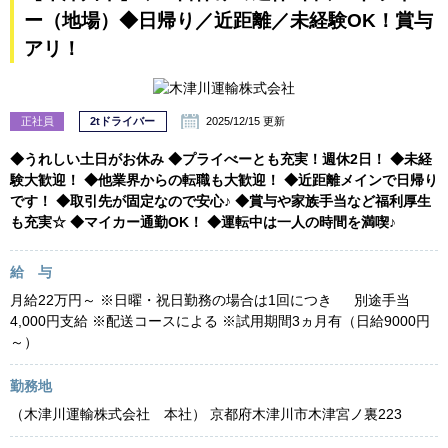
ー（地場）◆日帰り／近距離／未経験OK！賞与
アリ！
正社員
2tドライバー
2025/12/15 更新
◆うれしい土日がお休み ◆プライべーとも充実！週休2日！ ◆未経
験大歓迎！ ◆他業界からの転職も大歓迎！ ◆近距離メインで日帰り
です！ ◆取引先が固定なので安心♪ ◆賞与や家族手当など福利厚生
も充実☆ ◆マイカー通勤OK！ ◆運転中は一人の時間を満喫♪
給 与
月給22万円～ ※日曜・祝日勤務の場合は1回につき 別途手当
4,000円支給 ※配送コースによる ※試用期間3ヵ月有（日給9000円
～）
勤務地
（木津川運輸株式会社 本社） 京都府木津川市木津宮ノ裏223