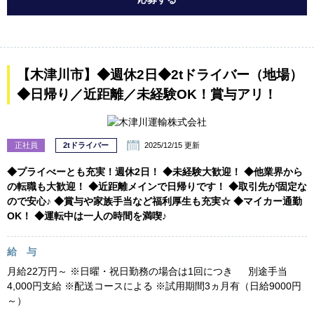
【木津川市】◆週休2日◆2tドライバー（地場）
◆日帰り／近距離／未経験OK！賞与アリ！
正社員
2tドライバー
2025/12/15 更新
◆プライべーとも充実！週休2日！ ◆未経験大歓迎！ ◆他業界から
の転職も大歓迎！ ◆近距離メインで日帰りです！ ◆取引先が固定な
ので安心♪ ◆賞与や家族手当など福利厚生も充実☆ ◆マイカー通勤
OK！ ◆運転中は一人の時間を満喫♪
給 与
月給22万円～ ※日曜・祝日勤務の場合は1回につき 別途手当
4,000円支給 ※配送コースによる ※試用期間3ヵ月有（日給9000円
～）