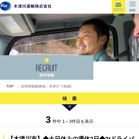
TOP
採用情報[勤務地：木津川 で検索]
3
件中 1～3件目を表示
【木津川市】◆土日休みの週休2日◆2tドライバ