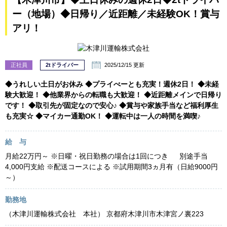
ー（地場）◆日帰り／近距離／未経験OK！賞与
アリ！
正社員
2tドライバー
2025/12/15 更新
◆うれしい土日がお休み ◆プライべーとも充実！週休2日！ ◆未経
験大歓迎！ ◆他業界からの転職も大歓迎！ ◆近距離メインで日帰り
です！ ◆取引先が固定なので安心♪ ◆賞与や家族手当など福利厚生
も充実☆ ◆マイカー通勤OK！ ◆運転中は一人の時間を満喫♪
給 与
月給22万円～ ※日曜・祝日勤務の場合は1回につき 別途手当
4,000円支給 ※配送コースによる ※試用期間3ヵ月有（日給9000円
～）
勤務地
（木津川運輸株式会社 本社） 京都府木津川市木津宮ノ裏223